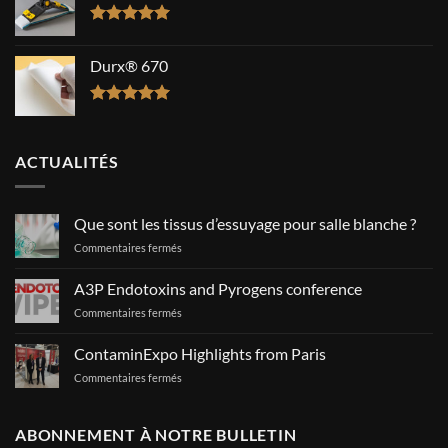
Note
5.00
sur 5
Durx® 670
Note
5.00
sur 5
ACTUALITÉS
Que sont les tissus d’essuyage pour salle blanche ?
sur
Commentaires fermés
Que
sont
A3P Endotoxins and Pyrogens conference
les
sur
Commentaires fermés
tissus
A3P
d’essuyage
Endotoxins
pour
ContaminExpo Highlights from Paris
and
salle
sur
Commentaires fermés
Pyrogens
blanche
ContaminExpo
conference
?
Highlights
from
ABONNEMENT À NOTRE BULLETIN
Paris