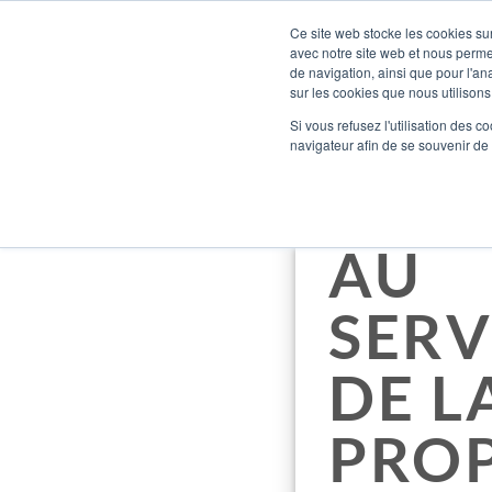
Passer
Bienvenue sur notre nouveau site !
Ce site web stocke les cookies sur
au
avec notre site web et nous perme
contenu
de navigation, ainsi que pour l'ana
sur les cookies que nous utilisons,
Si vous refusez l'utilisation des c
navigateur afin de se souvenir de
L’IN
AU
SERV
DE L
PRO