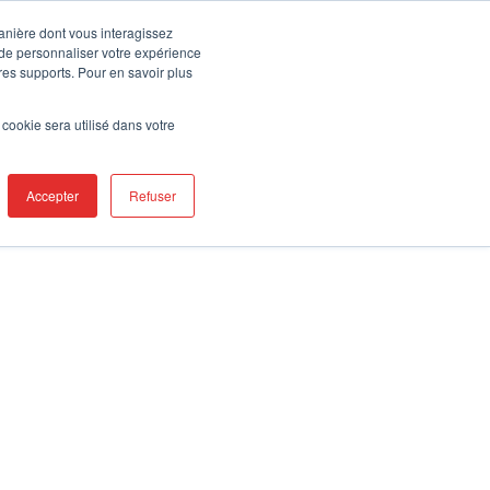
Contact
Trouver un commercial
Prestations
manière dont vous interagissez
 de personnaliser votre expérience
tres supports. Pour en savoir plus
ÉTÉ
SECTEURS
PRODUITS
RESSOURCES
ASSISTANCE
l cookie sera utilisé dans votre
Accepter
Refuser