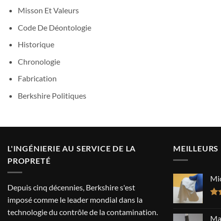
Misson Et Valeurs
Code De Déontologie
Historique
Chronologie
Fabrication
Berkshire Politiques
L'INGÉNIERIE AU SERVICE DE LA
MEILLEURS
PROPRETÉ
Mi
Depuis cinq décennies, Berkshire s'est
imposé comme le leader mondial dans la
No
technologie du contrôle de la contamination.
sur
Mat