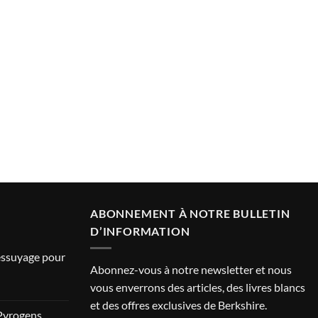
ABONNEMENT À NOTRE BULLETIN
D’INFORMATION
’essuyage pour
Abonnez-vous à notre newsletter et nous
vous enverrons des articles, des livres blancs
et des offres exclusives de Berkshire.
Pyrogens