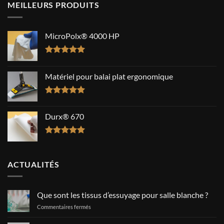
MEILLEURS PRODUITS
MicroPolx® 4000 HP
Note
5.00
sur 5
Matériel pour balai plat ergonomique
Note
5.00
sur 5
Durx® 670
Note
5.00
sur 5
ACTUALITÉS
Que sont les tissus d’essuyage pour salle blanche ?
sur
Commentaires fermés
Que
sont