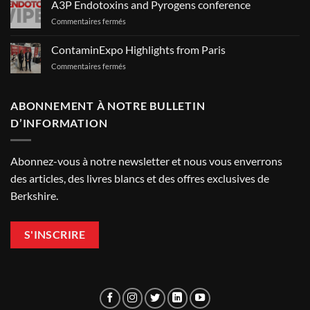
A3P Endotoxins and Pyrogens conference
les
sur
Commentaires fermés
tissus
A3P
d’essuyage
Endotoxins
pour
ContaminExpo Highlights from Paris
and
salle
sur
Commentaires fermés
Pyrogens
blanche
ContaminExpo
conference
?
Highlights
from
ABONNEMENT À NOTRE BULLETIN
Paris
D’INFORMATION
Abonnez-vous à notre newsletter et nous vous enverrons
des articles, des livres blancs et des offres exclusives de
Berkshire.
S'INSCRIRE