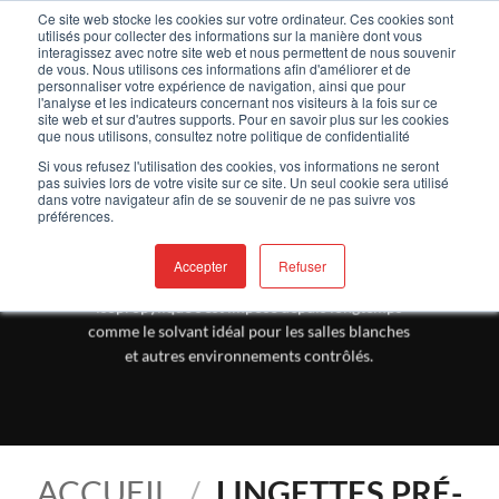
Passer
Bienvenue sur notre nouveau site !
Ce site web stocke les cookies sur votre ordinateur. Ces cookies sont
utilisés pour collecter des informations sur la manière dont vous
au
interagissez avec notre site web et nous permettent de nous souvenir
contenu
de vous. Nous utilisons ces informations afin d'améliorer et de
0
personnaliser votre expérience de navigation, ainsi que pour
l'analyse et les indicateurs concernant nos visiteurs à la fois sur ce
site web et sur d'autres supports. Pour en savoir plus sur les cookies
que nous utilisons, consultez notre politique de confidentialité
Si vous refusez l'utilisation des cookies, vos informations ne seront
pas suivies lors de votre visite sur ce site. Un seul cookie sera utilisé
LINGETTES PRÉ-
dans votre navigateur afin de se souvenir de ne pas suivre vos
SATURÉES
préférences.
Nos lingettes sont pré imprégnées avec de l’IPA
Accepter
Refuser
et sont pratiques et efficaces. L'alcool
isopropylique s'est imposé depuis longtemps
comme le solvant idéal pour les salles blanches
et autres environnements contrôlés.
ACCUEIL
/
LINGETTES PRÉ-