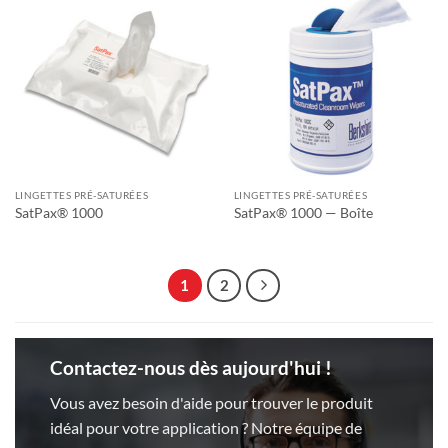
LINGETTES PRÉ-SATURÉES
LINGETTES PRÉ-SATURÉES
SatPax® 1000
SatPax® 1000 — Boîte
1
2
Contactez-nous dès aujourd'hui !
Vous avez besoin d'aide pour trouver le produit
idéal pour votre application ? Notre équipe de