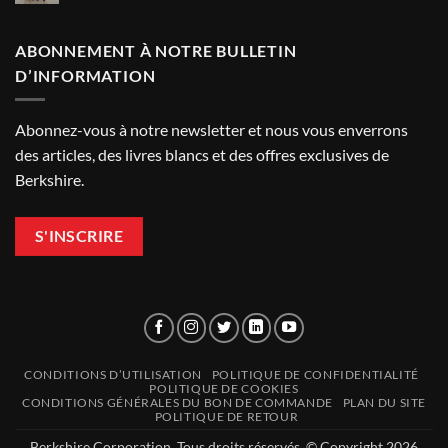
ContaminExpo
conference
?
Highlights
from
ABONNEMENT À NOTRE BULLETIN
Paris
D’INFORMATION
Abonnez-vous à notre newsletter et nous vous enverrons
des articles, des livres blancs et des offres exclusives de
Berkshire.
S'INSCRIRE
CONDITIONS D’UTILISATION
POLITIQUE DE CONFIDENTIALITÉ
POLITIQUE DE COOKIES
CONDITIONS GÉNÉRALES DU BON DE COMMANDE
PLAN DU SITE
POLITIQUE DE RETOUR
Berkshire Corporation. Tous droits réservés. © Copyright 2026