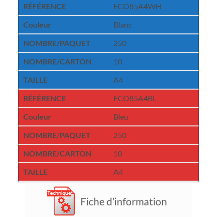
RÉFÉRENCE
ECO85A4WH
Couleur
Blanc
NOMBRE/PAQUET
250
NOMBRE/CARTON
10
TAILLE
A4
RÉFÉRENCE
ECO85A4BL
Couleur
Bleu
NOMBRE/PAQUET
250
NOMBRE/CARTON
10
TAILLE
A4
Fiche d’information