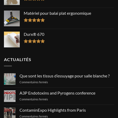
Note
5.00
sur 5
Matériel pour balai plat ergonomique
Note
5.00
sur 5
Durx® 670
Note
5.00
sur 5
ACTUALITÉS
Que sont les tissus d’essuyage pour salle blanche ?
sur
Commentaires fermés
Que
sont
A3P Endotoxins and Pyrogens conference
les
sur
Commentaires fermés
tissus
A3P
d’essuyage
Endotoxins
pour
ContaminExpo Highlights from Paris
and
salle
sur
Commentaires fermés
Pyrogens
blanche