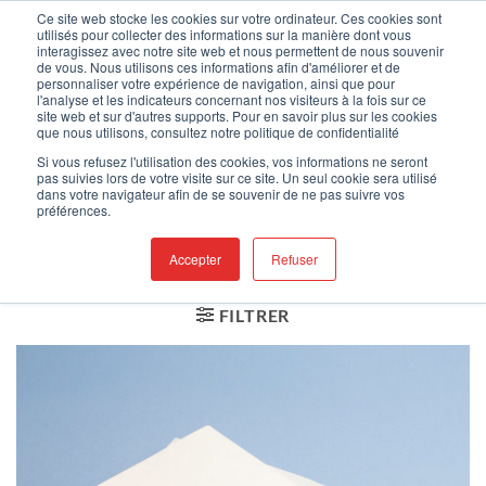
Passer
Bienvenue sur notre nouveau site !
Ce site web stocke les cookies sur votre ordinateur. Ces cookies sont
utilisés pour collecter des informations sur la manière dont vous
au
interagissez avec notre site web et nous permettent de nous souvenir
contenu
de vous. Nous utilisons ces informations afin d'améliorer et de
0
personnaliser votre expérience de navigation, ainsi que pour
l'analyse et les indicateurs concernant nos visiteurs à la fois sur ce
site web et sur d'autres supports. Pour en savoir plus sur les cookies
que nous utilisons, consultez notre politique de confidentialité
ACCUEIL
/
PAPIER SALLE
Si vous refusez l'utilisation des cookies, vos informations ne seront
pas suivies lors de votre visite sur ce site. Un seul cookie sera utilisé
BLANCHE
/
RAMES DE
dans votre navigateur afin de se souvenir de ne pas suivre vos
préférences.
PAPIER BOND
Accepter
Refuser
FILTRER